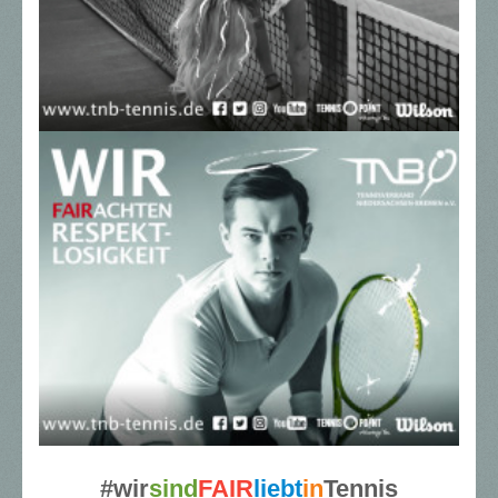
#wir
sind
FAIR
liebt
in
Tennis