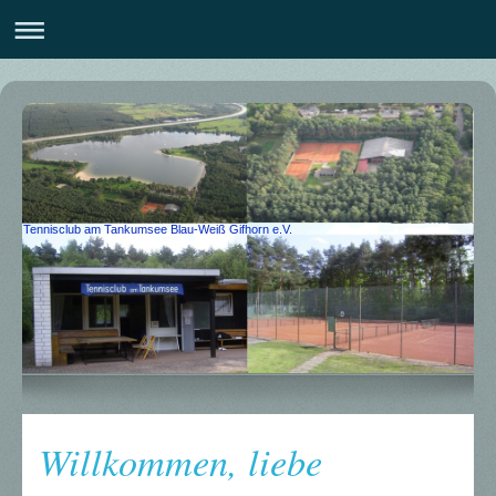
Tennisclub am Tankumsee Blau-Weiß Gifhorn e.V.
Willkommen, liebe