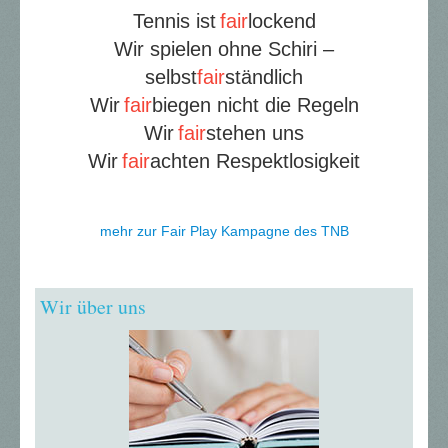
Tennis ist
fair
lockend
Wir spielen ohne Schiri –
selbst
fair
ständlich
Wir
fair
biegen nicht die Regeln
Wir
fair
stehen uns
Wir
fair
achten Respektlosigkeit
mehr zur Fair Play Kampagne des TNB
Wir über uns